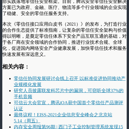
部实践落地零信任安全框架。目前，腾讯安全零信任安全解决
方案已为政府、金融、医疗、物流等多个行业领域的企业实现
了稳健、安全的零信任服务支持。
本次《零信任接口应用白皮书（2021）》的发布，为打造行业
的合作生态提供了标准指南，让复杂的零信任安全架构与价值
得以明晰，是奠定零信任体系下安全产品互联互通的基础，对
于各厂商在安全领域的合作协同，推进行业技术合规、全球
化，促进国内网络安全产业健康发展，加快零信任技术和服务
快速发展有深远意义。
相关内容：
零信任协同发展研讨会线上召开 以标准促进协同推动产
业规模化发展
研究人员披露联发科芯片中的漏洞，可窃听全球37%的
手机音频
可信云大会官宣，腾讯iOA获中国首个零信任产品测评
认证
最终议程！EISS-2021企业信息安全峰会之北京站
5.14（周五）
内存安全周报第96期 | 西门子工业控制管理系统发现15