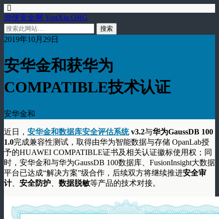
游侠安全网 YouXia.ORG
2019年10月29日
安华金和获华为
COMPATIBLE技术认证
安华金和
近日，
安华金和数据库安全评估系统
v3.2
与
华为GaussDB 100
1.0
完成兼容性测试，取得由华为智能数据与存储 OpanLab授
予的HUAWEI COMPATIBLE证书及相关认证徽标使用权；同
时，安华金和与华为GaussDB 100数据库、FusionInsight大数据
平台已达成“解决方案”级合作，后续双方将继续推进
安全审
计
、
安全防护
、
数据脱敏
等产品的技术对接。