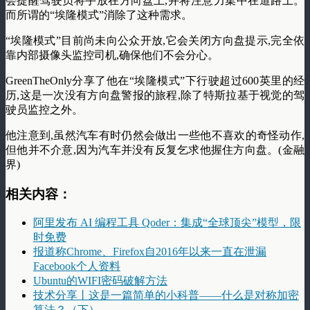
会提醒驾驶员将手放在方向盘上,并将注意力集中在道路上。
而所谓的“埃隆模式”消除了这种需求。
“埃隆模式”目前尚未向公众开放,它会关闭方向盘提示,完全依
靠内部摄像头监控司机,确保他们不会分心。
GreenTheOnly分享了他在“埃隆模式”下行驶超过600英里的经
历,这是一次没有方向盘警报的旅程,除了特斯拉基于视觉的驾
驶员监控之外。
他注意到,虽然汽车有时仍然会做出一些他不喜欢的奇怪动作,
但他并不介意,因为汽车并没有反复乞求他握住方向盘。(金融
界)
相关内容：
阿里发布 AI 编程工具 Qoder：集成“全球顶尖”模型，限
时免费
报道称Chrome、Firefox自2016年以来一直在泄漏
Facebook个人资料
Ubuntu的WIFI密码破解方法
技术分享丨这是一篇简单的小科普——什么是对称加密
算法？（下）