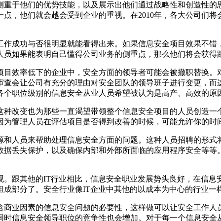
于他们的优势技能，以及展示出他们通过战略性和创造性的思
点，他们就会越会受到企业的重视。在2010年，各大公司们
作成功与否很明显就能看得出来。如果信息安全项目效果不错，
人员如果能表明自己懂得公司业务的侧重点，那么他们将会获得跟
目效率低下的企业中，安全方面的领导者可能会被撤职替换。对
审查会让公司有充分的理由对安全团队的领导班子进行变更，而
各个职位级别的信息安全从业人员希望被认为是高产、高效的原
种改变也为那些一直渴望带领整个信息安全项目的人员创造一个
因为管理人员在评估项目是否得到改善的时候，可能允许你的时
和人员来帮助处理信息安全方面的问题。这种人员招聘的形式将
数据丢失保护，以及确保内部和外部所面临的应用程序安全等等
观。跟其他的IT行业相比，信息安全职业发展势头良好，在信息
组成部分了。安全行业像IT企业中其他的以成本为中心的行业一
商业因素的信息安全问题的必要性，这样做可以让安全工作人员
同时信息安全领导职位的竞争性也会增加。对于每一个信息安全