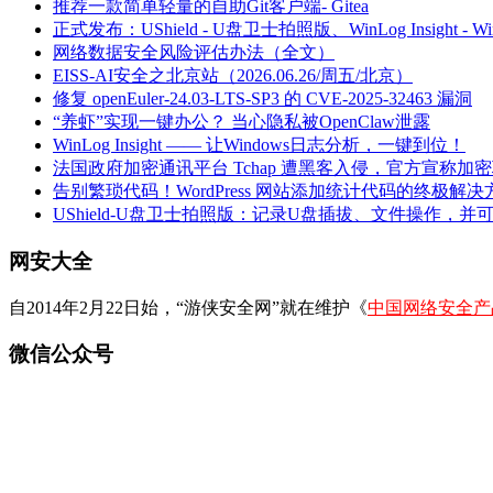
推荐一款简单轻量的自助Git客户端- Gitea
正式发布：UShield - U盘卫士拍照版、WinLog Insight -
网络数据安全风险评估办法（全文）
EISS-AI安全之北京站（2026.06.26/周五/北京）
修复 openEuler-24.03-LTS-SP3 的 CVE-2025-32463 漏洞
“养虾”实现一键办公？ 当心隐私被OpenClaw泄露
WinLog Insight —— 让Windows日志分析，一键到位！
法国政府加密通讯平台 Tchap 遭黑客入侵，官方宣称加
告别繁琐代码！WordPress 网站添加统计代码的终极解决
UShield-U盘卫士拍照版：记录U盘插拔、文件操作，并
网安大全
自2014年2月22日始，“游侠安全网”就在维护《
中国网络安全产
微信公众号