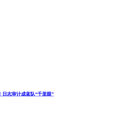
盖！日志审计成蓝队“千里眼”