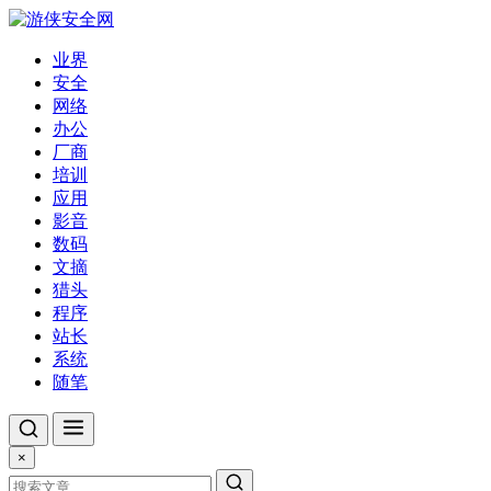
业界
安全
网络
办公
厂商
培训
应用
影音
数码
文摘
猎头
程序
站长
系统
随笔
×