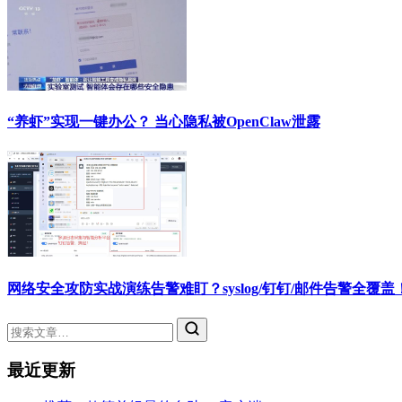
“养虾”实现一键办公？ 当心隐私被OpenClaw泄露
网络安全攻防实战演练告警难盯？syslog/钉钉/邮件告警全覆
最近更新