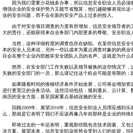
因为我们需要少花钱多办事，所以信息安全职业人员必须侧重
增强企业的安全保护势力又能节省预算，他们越能够表现出这一
业的安全问题，而不会在新的安全产品上过多的投入。
由于对安全项目调查的力度有所增加，信息安全领导者的工
大的责任，还能获得来自业务部门内部更多的尊敬。安全职业
当然，这种详细程度的调查也存在缺陷。在某些信息安全项
本的安全人员来说，另外一些以成本为重点调查对象的的商业
目会在整个企业内部败坏安全团队人员的名声。这就是为什么
然而，在安全部门工作失败以及领导被换的这些情况下，这
失败的安全部门的一员，那么请记住这个机会可能是有限的；
如果随着时间的推移经济条件开始改善，公司将会增加资源
进行更宽泛的业务活动。这些活动包括：规则遵从、云计算、
病历的安全方面，甚至国家重点基础设施的安全。
回顾2009年、展望2010年，信息安全职业人员理应感到乐
么，那就是它表明了我们不应该再像几年前那样是企业的特殊
即将过去的一年还表明，重视那些既包含技术因素、又包含
决方案。展望未来，信息安全职业依然会受到人们的欢迎，但