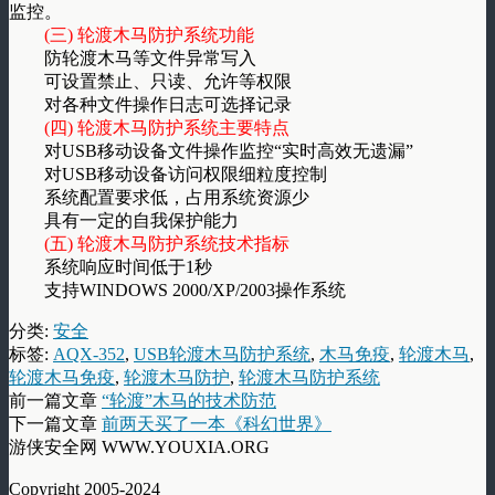
监控。
(三) 轮渡木马防护系统功能
防轮渡木马等文件异常写入
可设置禁止、只读、允许等权限
对各种文件操作日志可选择记录
(四) 轮渡木马防护系统主要特点
对USB移动设备文件操作监控“实时高效无遗漏”
对USB移动设备访问权限细粒度控制
系统配置要求低，占用系统资源少
具有一定的自我保护能力
(五) 轮渡木马防护系统技术指标
系统响应时间低于1秒
支持WINDOWS 2000/XP/2003操作系统
分类:
安全
标签:
AQX-352
,
USB轮渡木马防护系统
,
木马免疫
,
轮渡木马
,
轮渡木马免疫
,
轮渡木马防护
,
轮渡木马防护系统
前一篇文章
“轮渡”木马的技术防范
下一篇文章
前两天买了一本《科幻世界》
游侠安全网 WWW.YOUXIA.ORG
Copyright 2005-2024