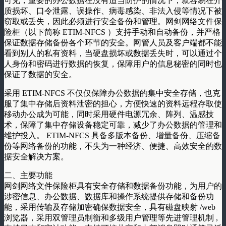
可见，重要的办公数据在没有适当防护的情况下，就容易在介
质损坏、口令泄露、误操作、病毒感染、非法入侵等情况下被
窃取或丢失，因此必须进行安全备份和管理。网剑网络文件保
险柜（以下简称 ETIM-NFCS ）支持手动和自动备份，并严格
保证数据存储备份各个环节的安全。网管人员及客户端都不能
看到别人的私有资料，当硬盘损坏或数据丢失时，可以通过个
人身份和密码进行数据的恢复，保障用户的信息秘密的同时也
保证了数据的安全。
采用 ETIM-NFCS 不仅仅保障办公数据的集中安全存储，也克
服了集中存储后资料泄密的担心，方便快速的资料远程存取使
移动办公成为可能，同时采用硬件电源冗余、阵列、温感技
术，保障了集中存储设备稳定可靠，减少了办公数据的管理和
维护投入。 ETIM-NFCS 具备多版本备份、增量备份、压缩备
份等网络备份的功能，不失为一种经济、便捷、高效安全的数
据安全解决方案。
二、主要功能
网剑网络文件保险柜具有安全存储和数据备份功能，为用户的
涉密信息、办公数据、数据库和操作系统提供存储和备份功
能，采用传输及存储加密确保数据安全，具有磁盘映射 /web
浏览器，采用双管理员制衡和多级用户管理等先进管理机制 ,