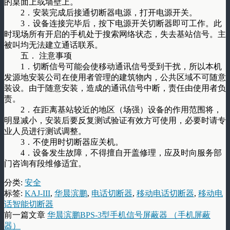
的桌面上或墙壁上。
2．安装完成后接通切断器电源，打开电源开关。
3．设备连接完毕后，按下电源开关切断器即可工作。此
时现场所有开启的手机处于搜索网络状态，失去基站信号。主
被叫均无法建立通话联系。
五． 注意事项
1．切断信号可能会使移动通讯信号受到干扰，所以本机
发源地安装公司在使用者管理的建筑物内，公共区域不可随意
装设。由于随意安装，造成的通讯信号中断，责任由使用者负
责。
2．在距离基站较近的地区（场强）设备的作用范围将，
明显减小，安装后要反复测试验证有效方可使用，必要时请专
业人员进行测试调整。
3．不使用时切断器应关机。
4．设备发生故障，不得擅自开盖修理，应及时向服务部
门咨询有段维修适宜。
分类:
安全
标签:
KAJ-III
,
华晨滨鹏
,
电话切断器
,
移动电话切断器
,
移动电
话智能切断器
前一篇文章
华晨滨鹏BPS-3型手机信号屏蔽器 （手机屏蔽
器）