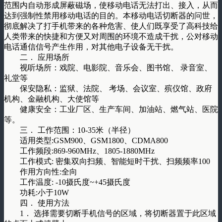
范围内自动形成屏蔽磁场，使移动电话无法打出、接入，从而
达到强制性禁用移动电话的目的。本移动电话切断器的问世，
彻底解决了打手机带来的各种危害、使人们既享受了高科技给
人类带来的快捷和方便又对周围的环境不造成干扰，公对移动
电话通信信号产生作用，对其他电子设备无干扰。
二． 应用场所
视听场所：戏院、电影院、音乐会、图书馆、 录音室、
礼堂等
保安隐私：监狱、法院、 考场、会议室、殡仪馆、政府
机构、金融机构、大使馆等
健康安全：工业厂区、生产车间、加油站、燃气站、医院
等。
三． 工作范围：10-35米（半径）
适用类型:GSM900、GSM1800、CDMA800
工作频段:869-960MHz、1805-1880MHz
工作模式: 密集双向扫频、智能短时干扰、扫频频率100
作用方向性:全向
工作温度: -10摄氏度~+45摄氏度
功耗:小于10W
四． 使用方法
1． 选择需要切断手机信号的区域，将切断器置于此区域