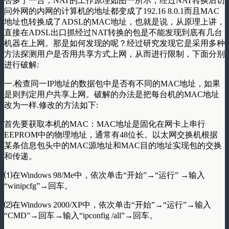
否多于一台，NAT的工作原理如图一所示，经过NAT转换后访
问外网的内网的计算机的地址都变成了192.16 8.0.1而且MAC
地址也转换成了ADSL的MAC地址，也就是说，从原理上讲，
直接在ADSL出口抓经过NAT转换的包是不能发现到底有几台
机器在上网。那是如何发现的呢？经过研究发现它是采用多种
方法探测用户是否用共享方式上网，从而进行限制，下面分别
进行破解:
一.检查同一IP地址的数据包中是否有不同的MAC地址，如果
是则判定用户共享上网。破解的办法是把每台机的MAC地址
改为一样.修改的方法如下:
首先要获取本机的MAC：MAC地址是固化在网卡上串行
EEPROM中的物理地址，通常有48位长。以太网交换机根据
某条信息包头中的MAC源地址和MAC目的地址实现包的交换
和传递。
⑴在Windows 98/Me中，依次单击“开始”→“运行” →输入
“winipcfg”→回车。
⑵在Windows 2000/XP中，依次单击“开始”→“运行”→输入
“CMD”→回车→输入“ipconfig /all”→回车。