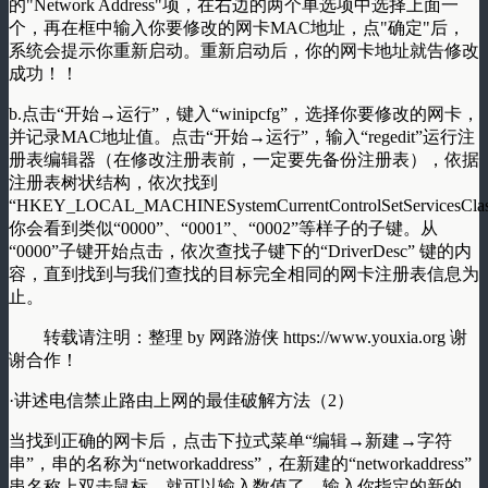
的"Network Address"项，在右边的两个单选项中选择上面一
个，再在框中输入你要修改的网卡MAC地址，点"确定"后，
系统会提示你重新启动。重新启动后，你的网卡地址就告修改
成功！！
b.点击“开始→运行”，键入“winipcfg”，选择你要修改的网卡，
并记录MAC地址值。点击“开始→运行”，输入“regedit”运行注
册表编辑器（在修改注册表前，一定要先备份注册表），依据
注册表树状结构，依次找到
“HKEY_LOCAL_MACHINESystemCurrentControlSetServicesCla
你会看到类似“0000”、“0001”、“0002”等样子的子键。从
“0000”子键开始点击，依次查找子键下的“DriverDesc” 键的内
容，直到找到与我们查找的目标完全相同的网卡注册表信息为
止。
转载请注明：整理 by 网路游侠 https://www.youxia.org 谢
谢合作！
·讲述电信禁止路由上网的最佳破解方法（2）
当找到正确的网卡后，点击下拉式菜单“编辑→新建→字符
串”，串的名称为“networkaddress”，在新建的“networkaddress”
串名称上双击鼠标，就可以输入数值了。输入你指定的新的