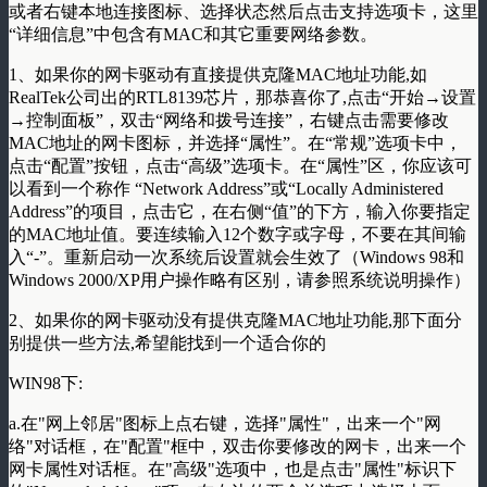
或者右键本地连接图标、选择状态然后点击支持选项卡，这里
“详细信息”中包含有MAC和其它重要网络参数。
1、如果你的网卡驱动有直接提供克隆MAC地址功能,如
RealTek公司出的RTL8139芯片，那恭喜你了,点击“开始→设置
→控制面板”，双击“网络和拨号连接”，右键点击需要修改
MAC地址的网卡图标，并选择“属性”。在“常规”选项卡中，
点击“配置”按钮，点击“高级”选项卡。在“属性”区，你应该可
以看到一个称作 “Network Address”或“Locally Administered
Address”的项目，点击它，在右侧“值”的下方，输入你要指定
的MAC地址值。要连续输入12个数字或字母，不要在其间输
入“-”。重新启动一次系统后设置就会生效了（Windows 98和
Windows 2000/XP用户操作略有区别，请参照系统说明操作）
2、如果你的网卡驱动没有提供克隆MAC地址功能,那下面分
别提供一些方法,希望能找到一个适合你的
WIN98下:
a.在"网上邻居"图标上点右键，选择"属性"，出来一个"网
络"对话框，在"配置"框中，双击你要修改的网卡，出来一个
网卡属性对话框。在"高级"选项中，也是点击"属性"标识下