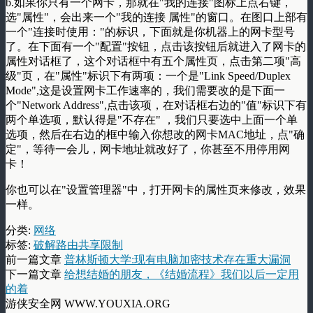
b.如果你只有一个网卡，那就在"我的连接"图标上点右键，
选"属性"，会出来一个"我的连接 属性"的窗口。在图口上部有
一个"连接时使用："的标识，下面就是你机器上的网卡型号
了。在下面有一个"配置"按钮，点击该按钮后就进入了网卡的
属性对话框了，这个对话框中有五个属性页，点击第二项"高
级"页，在"属性"标识下有两项：一个是"Link Speed/Duplex
Mode",这是设置网卡工作速率的，我们需要改的是下面一
个"Network Address",点击该项，在对话框右边的"值"标识下有
两个单选项，默认得是"不存在" ，我们只要选中上面一个单
选项，然后在右边的框中输入你想改的网卡MAC地址，点"确
定"，等待一会儿，网卡地址就改好了，你甚至不用停用网
卡！
你也可以在"设置管理器"中，打开网卡的属性页来修改，效果
一样。
分类:
网络
标签:
破解路由共享限制
前一篇文章
普林斯顿大学:现有电脑加密技术存在重大漏洞
下一篇文章
给想结婚的朋友，《结婚流程》我们以后一定用
的着
游侠安全网 WWW.YOUXIA.ORG