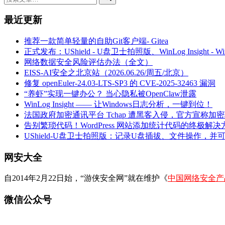
最近更新
推荐一款简单轻量的自助Git客户端- Gitea
正式发布：UShield - U盘卫士拍照版、WinLog Insight -
网络数据安全风险评估办法（全文）
EISS-AI安全之北京站（2026.06.26/周五/北京）
修复 openEuler-24.03-LTS-SP3 的 CVE-2025-32463 漏洞
“养虾”实现一键办公？ 当心隐私被OpenClaw泄露
WinLog Insight —— 让Windows日志分析，一键到位！
法国政府加密通讯平台 Tchap 遭黑客入侵，官方宣称加
告别繁琐代码！WordPress 网站添加统计代码的终极解决
UShield-U盘卫士拍照版：记录U盘插拔、文件操作，并
网安大全
自2014年2月22日始，“游侠安全网”就在维护《
中国网络安全产
微信公众号