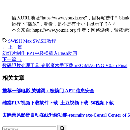
输入URL地址“https://www.youxia.org”，目标帧选中“_blan
运行下“播放”，看看，是不是有个小手显示了？^_^
本文来自: https://www.youxia.org 作者：网路游侠，
SWiSH Max
SWiSH教程
← 上一篇
幻灯片制作 PPT中轻松插入Flash动画
下一篇 →
数码照片处理工具-光影魔术手下载-nEOiMAGING V0.25 Final
相关文章
推荐一部电影 关键词：棱镜门 APT 信息安全
维棠FLV视频下载软件下载_土豆视频下载_56视频下载
去除暴风影音自动在线升级功能-stormliv.exe-Contrl Center of St