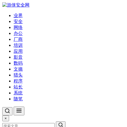
业界
安全
网络
办公
厂商
培训
应用
影音
数码
文摘
猎头
程序
站长
系统
随笔
×