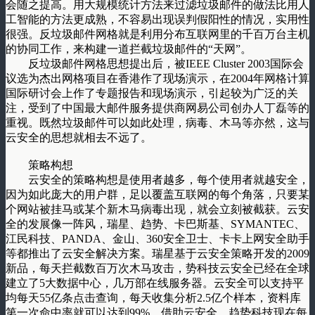
会随之提高。用大规模统计方法来过滤垃圾邮件的做法比用人
工智能的方法更成熟，不容易出现误判假阳性的情况，实用性
很强。反垃圾邮件网格就是利用分布互联网里的千百万台主机
的协同工作，来构建一道拦截垃圾邮件的“天网”。
反垃圾邮件网格思想提出后，被IEEE Cluster 2003国际会
议选为杰出网格项目在香港作了现场演示，在2004年网格计算
国际研讨会上作了专题报告和现场演示，引起较为广泛的关
注，受到了中国最大邮件服务提供商网易公司创办人丁磊等的
重视。既然垃圾邮件可以如此处理，病毒、木马等亦然，这与
云安全的思想就相去不远了。
策略构想
云安全的策略构想是使用者越多，每个使用者就越安全，
因为如此庞大的用户群，足以覆盖互联网的每个角落，只要某
个网站被挂马或某个新木马病毒出现，就会立刻被截获。云安
全的发展像一阵风，瑞星、趋势、卡巴斯基、SYMANTEC、
江民科技、PANDA、金山、360安全卫士、卡卡上网安全助手
等都推出了云安全解决方案。瑞星基于云安全策略开发的2009
新品，每天拦截数百万次木马攻击，势科技云安全已经在全球
建立了5大数据中心，几万部在线服务器。云安全可以支持平
均每天55亿条点击查询，每天收集分析2.5亿个样本，资料库
第一次命中率就可以达到99%。借助云安全，趋势科技现在每