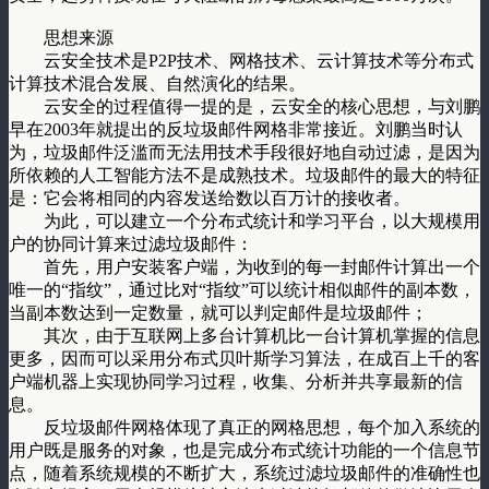
思想来源
云安全技术是P2P技术、网格技术、云计算技术等分布式
计算技术混合发展、自然演化的结果。
云安全的过程值得一提的是，云安全的核心思想，与刘鹏
早在2003年就提出的反垃圾邮件网格非常接近。刘鹏当时认
为，垃圾邮件泛滥而无法用技术手段很好地自动过滤，是因为
所依赖的人工智能方法不是成熟技术。垃圾邮件的最大的特征
是：它会将相同的内容发送给数以百万计的接收者。
为此，可以建立一个分布式统计和学习平台，以大规模用
户的协同计算来过滤垃圾邮件：
首先，用户安装客户端，为收到的每一封邮件计算出一个
唯一的“指纹”，通过比对“指纹”可以统计相似邮件的副本数，
当副本数达到一定数量，就可以判定邮件是垃圾邮件；
其次，由于互联网上多台计算机比一台计算机掌握的信息
更多，因而可以采用分布式贝叶斯学习算法，在成百上千的客
户端机器上实现协同学习过程，收集、分析并共享最新的信
息。
反垃圾邮件网格体现了真正的网格思想，每个加入系统的
用户既是服务的对象，也是完成分布式统计功能的一个信息节
点，随着系统规模的不断扩大，系统过滤垃圾邮件的准确性也