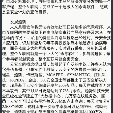
行自动分析和处理，再把病毒和木马的解决方案分发到每一个
客户端。整个互联网，变成了一个超级大的杀毒软件 ，这就
是云安全计划的宏伟目标。
发展趋势
未来杀毒软件将无法有效地处理日益增多的恶意程序。来
自互联网的主要威胁正在由电脑病毒转向恶意程序及木马，在
这样的情况下，采用的特征库判别法显然已经过时。云安全技
术应用后，识别和查杀病毒不再仅仅依靠本地硬盘中的病毒
库，而是依靠庞大的网络服务，实时进行采集、分析以及处
理。整个互联网就是一个巨大的“杀毒软件”，参与者越多，每
个参与者就越安全，整个互联网就会更安全。
云安全的概念提出后，曾引起了广泛的争议，许多人认为
它是伪命题。但事实胜于雄辩，云安全的发展像一阵风[1]，
瑞星、趋势、卡巴斯基、MCAFEE、SYMANTEC、江民科
技、PANDA、金山、360安全卫士等都推出了云安全解决方
案。瑞星基于云安全策略开发的2009新品，每天拦截数百万次
木马攻击，其中1月8日更是达到了765万余次。趋势科技云安
全已经在全球建立了5大数据中心，几万部在线服务器。据
悉，云安全可以支持平均每天55亿条点击查询，每天收集分析
2.5亿个样本，资料库第一次命中率就可以达到99%。借助云
安全，趋势科技现在每天阻断的病毒感染最高达1000万次。