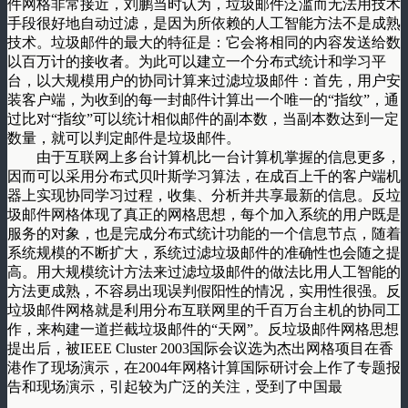
件网格非常接近，刘鹏当时认为，垃圾邮件泛滥而无法用技术
手段很好地自动过滤，是因为所依赖的人工智能方法不是成熟
技术。垃圾邮件的最大的特征是：它会将相同的内容发送给数
以百万计的接收者。为此可以建立一个分布式统计和学习平
台，以大规模用户的协同计算来过滤垃圾邮件：首先，用户安
装客户端，为收到的每一封邮件计算出一个唯一的“指纹”，通
过比对“指纹”可以统计相似邮件的副本数，当副本数达到一定
数量，就可以判定邮件是垃圾邮件。
由于互联网上多台计算机比一台计算机掌握的信息更多，
因而可以采用分布式贝叶斯学习算法，在成百上千的客户端机
器上实现协同学习过程，收集、分析并共享最新的信息。反垃
圾邮件网格体现了真正的网格思想，每个加入系统的用户既是
服务的对象，也是完成分布式统计功能的一个信息节点，随着
系统规模的不断扩大，系统过滤垃圾邮件的准确性也会随之提
高。用大规模统计方法来过滤垃圾邮件的做法比用人工智能的
方法更成熟，不容易出现误判假阳性的情况，实用性很强。反
垃圾邮件网格就是利用分布互联网里的千百万台主机的协同工
作，来构建一道拦截垃圾邮件的“天网”。反垃圾邮件网格思想
提出后，被IEEE Cluster 2003国际会议选为杰出网格项目在香
港作了现场演示，在2004年网格计算国际研讨会上作了专题报
告和现场演示，引起较为广泛的关注，受到了中国最