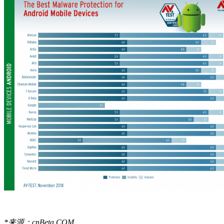
*来源：cnBeta.COM