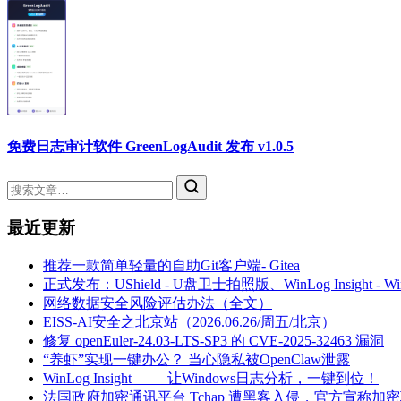
免费日志审计软件 GreenLogAudit 发布 v1.0.5
最近更新
推荐一款简单轻量的自助Git客户端- Gitea
正式发布：UShield - U盘卫士拍照版、WinLog Insight -
网络数据安全风险评估办法（全文）
EISS-AI安全之北京站（2026.06.26/周五/北京）
修复 openEuler-24.03-LTS-SP3 的 CVE-2025-32463 漏洞
“养虾”实现一键办公？ 当心隐私被OpenClaw泄露
WinLog Insight —— 让Windows日志分析，一键到位！
法国政府加密通讯平台 Tchap 遭黑客入侵，官方宣称加