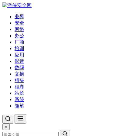
业界
安全
网络
办公
厂商
培训
应用
影音
数码
文摘
猎头
程序
站长
系统
随笔
×