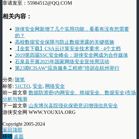
章请发至：55984512@QQ.COM
相关内容：
游侠安全网新增了几个实用功能，看看有没有您需要
的？
高校数据安全保障与防止数据泄露的关键措施
【全套下载】CSA云计算安全技术要求 · 4个文档
2019第四届SSC安全峰会：游侠安全网成为合作媒体
石泉县开展2025年国家网络安全宣传周活动
第23期CISAW“应急服务工程师”培训在杭州举行
分类:
随笔
标签:
51CTO
,
安全
,
网络安全
前一篇文章
数据防泄密(内网安全、终端安全、数据安全)市场
分析与预测
下一篇文章
山东博兴县院强化保密意识增强信息安全
游侠安全网 WWW.YOUXIA.ORG
Copyright 2005-2024
返回顶部
移动
桌面