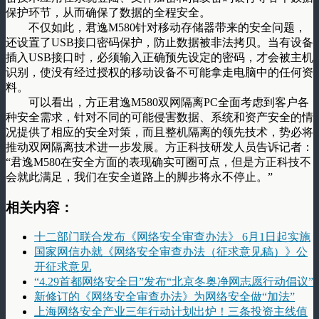
保护环节，从而确保了数据的全程安全。
不仅如此，君逸M580针对移动存储器带来的安全问题，
还设置了USB接口密码保护，防止数据被非法拷贝。当有设备
插入USB接口时，必须输入正确预先设定的密码，才会被主机
识别，使没有经过授权的移动设备不可能拿走电脑中的任何资
料。
可以看出，方正君逸M580双网隔离PC全面考虑到客户各
种安全需求，针对不同的可能侵害数据、系统和资产安全的情
况提供了相应的安全对策，而且整机隔离的领先技术，势必将
推动双网隔离技术进一步发展。方正科技研发人员告诉记者：
“君逸M580在安全方面的表现确实可圈可点，但是方正科技不
会就此满足，我们在安全道路上的脚步将永不停止。”
相关内容：
十二部门联合发布《网络安全审查办法》 6月1日起实施
国家网信办就《网络安全审查办法（征求意见稿）》公
开征求意见
“4.29首都网络安全日”发布“北京冬奥净网志愿行动倡议”
新修订的《网络安全审查办法》为网络安全做“加法”
上海网络安全产业三年行动计划出炉！三条投资主线值