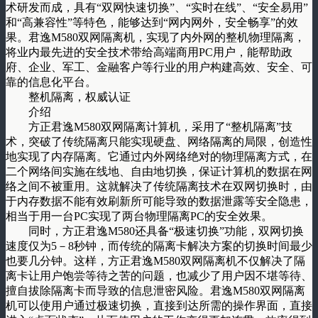
术研发而成，具有“双网快速切换”、“实时在线”、“安全易用”
和“高兼容性”等特色，能够达到“网内网外，安全畅享”的效
果。君逸M580双网隔离机，实现了内外网的整机物理隔离，
将业内最先进的安全技术带给高端商用PC用户，能帮助政
府、企业、军工、金融客户等行业的用户构建高效、安全、可
靠的信息化平台。
整机隔离，权威认证
介绍
方正君逸M580双网隔离计算机，采用了“整机隔离”技
术，突破了传统隔离只能实现硬盘、网络隔离的局限，创造性
地实现了内存隔离。它通过内外网络绝对的物理隔离方式，在
二个网络间实施在线地、自由地切换，保证计算机的数据在网
络之间不被重用。这就解决了传统隔离技术在双网切换时，由
于内存数据不能有效刷新所可能导致的数据泄露等安全隐患，
相当于用一台PC实现了两台物理隔离PC的安全效果。
同时，方正君逸M580还具备“极速切换”功能，双网切换
速度仅为5－8秒钟，而传统的隔离卡解决方案的切换时间最少
也要几分钟。这样，方正君逸M580双网隔离机不仅解决了隔
离卡让用户饱尝等待之苦的问题，也减少了用户因不堪等待、
擅自拔除隔离卡而导致的信息泄密风险。君逸M580双网隔离
机可以使用户通过极速切换，直接到达所需的操作界面，直接