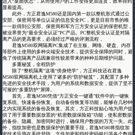
进入“桌面状态”，从而使用户的工作变得更加连贯，效率得到
显着提高。
此外，方正君逸M580还是国内第一款以整机形式通过公
安部、保密局等单位认证的信息安全PC，更是目前市售的唯
一一款得到公安部、保密局和军方三方安全认证的保密机型，
被业界誉为“最全安全认证”PC产品。PC整机安全认证是对隔
离产品的更高要求，必须经过严格的评测流程，
君逸M580双网隔离PC集成了在主板、网络、硬盘、内存
等部件上使用的多种尖端安全技术，提供安全保障的同时，避
免了传统隔离产品因兼容性较差带来的种种后期维护问题。
多重秘笈，全程防护
除了“整机隔离”这项“傍身绝学”，方正科技还在君逸
M580双网隔离机上使用了诸多的“防护秘笈”，其配置了多种
先进的安全技术手段，为用户的系统和数据安全，提供了坚不
可摧的“多重防护”屏障。
首先，君逸M580凭借“方正安全一键通”软件中的一键恢
复系统、快速备份恢复、自动备份恢复等功能，能够在几秒钟
之内实现系统的备份及恢复。其次，方正科技贴心地为用户提
供了用于重要数据放置的“机密数据保险箱”功能，使私密数据
的备份、隐藏、加密同时进行，确保用户数据的万无一失。此
外，指纹加密也是数据保护的重要手段，君逸M580将指纹加
密技术应用在系统登陆、文件加密和指纹密码银行等各个数据