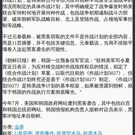
作战计划，是韩美联合司令部为应对朝鲜半岛发生全面战争的
情况而制定的具体作战计划，其中明确规定了战争爆发时韩美
联合军何时何地开展何种作战，包括战争初期遏制战斗力部
署、破坏朝鲜军队战略目标、北上及登陆作战、占领地军事控
制等战略。
不过元泰载称，被黑客窃取的文件不是作战计划的全部内容，
而是11页摘要，并不包括关键信息。元泰载说，当局不排除平
壤卷入这起黑客袭击的可能性。
《朝鲜日报》称，韩国一位预备役军官说：“驻韩美军司令夏
普近日表示，为应对移交战时作战指挥权后的情况，拟定了
《统合作战计划》草案，以取代目前的《作战计划5027》。但
统合作战计划终究还是基于《作战计划5027》制定。《作战计
划5027》是韩美战争计划的基本框架，如果被泄露到朝鲜，就
等于韩国的作战执行方案彻底曝光。”
今年7月，美国和韩国政府网站遭到黑客袭击，其中包括白宫
和韩国总统府网站。韩国情报机构负责人据称对议员表示，黑
客IP地址来自朝鲜。
分类:
业界
标签:
U盘窃密
,
泄密事件
,
轮渡型木马
,
轮渡木马