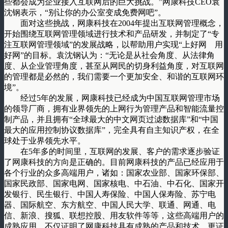
些都会成为企业接入互联网后的巨大挑战。”网康科技CEO袁
沈钢表示，“别让你的办公室变成免费网吧”。
面对这些挑战，网康科技在2004年提出互联网管理概念，
开始围绕互联网管理领域进行技术和产品研发，并制定了“专
注互联网管理领域”的发展战略，以帮助用户实现“上好网 用
好网”的目标。袁沈钢认为：“无论是从社会角度、从法律角
度、从企业管理角度，甚至从网民的切身利益角度，对互联网
的管理都是必然的，我们需要一个更加安全、和谐的互联网环
境”。
经过5年的发展，网康科技已经成为中国互联网管理市场
的领导厂商，拥有业界领先的上网行为管理产品和智能流量控
制产品，并且拥有“全球最大的中文网页过滤数据库”和“中国
最大的应用控制协议数据库”，完全具有自主知识产权，在全
球处于业界领先水平。
在5年多的时间里，互联网的发展、客户的需求逐步验证
了网康科技的方向是正确的。目前网康科技的产品已经应用于
各个行业的众多高端用户，诸如：国家农业部、国家环保部、
国家民政部、国家电网、国家核电、中石油、中石化、国家开
发银行、民生银行、中国人寿保险、中国人保寿险、苏宁电
器、国际航空、东方航空、中国人民大学、联通、网通、电
信、新浪、搜狐、联想控股、用友软件等等，这些高端用户的
成熟应用，不仅证明了网康科技具有成熟的产品和技术，更证