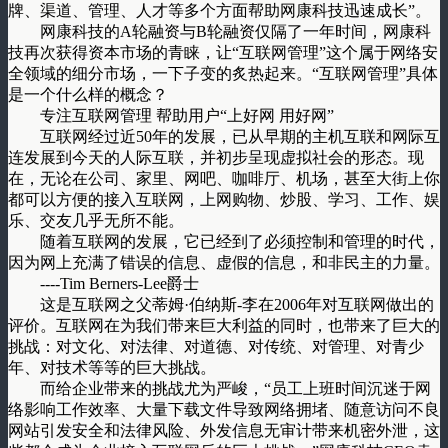
牌、渠道、管理、人才等多个方面帮助网康科技迅速成长”。
网康科技的A轮融资与B轮融资仅隔了一年时间，网康科
技再次获得资本市场的青睐，让“互联网管理”这个属于网络安
全领域的细分市场，一下子变的炙热起来。“互联网管理”具体
是一个什么样的概念？
专注互联网管理 帮助用户“上好网 用好网”
互联网经过近50年的发展，已从早期的主机互联和网际互
连发展到今天的人际互联，并初步呈现虚拟社会的形态。现
在，无论在公司、家里、网吧、咖啡厅、机场，甚至大街上你
都可以方便的接入互联网，上网购物、炒股、学习、工作、娱
乐、交友几乎无所不能。
随着互联网的发展，它已经到了必须控制和管理的时代，
因为网上充满了错误的信息、虚假的信息，和非民主的力量。
----Tim Berners-Lee爵士
这是互联网之父蒂姆·伯纳斯-李在2006年对互联网做出的
评价。互联网在为我们带来巨大利益的同时，也带来了巨大的
挑战：对文化、对法律、对道德、对传统、对管理、对青少
年、对技术等等的巨大挑战。
而给企业带来的挑战尤为严峻，“员工上班时间沉迷于网
络影响工作效率、大量下载文件导致网络拥堵、随意访问不良
网站引发安全和法律风险、外发信息无审计带来机密外泄，这