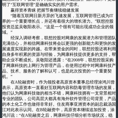
明了“互联网管理”是确确实实的用户需求。
赢得资本青睐 把握节奏继续稳健发展
“随着互联网日新月异的飞速发展，互联网管理已成为IT
界的一个重要增长点，并还有着很大的增长潜力。”联想控股
投资总监吴敬阳表示。“这是一个很有可能出现成功企业的领
域。”
经深入调研考察，联想控股对网康的发展潜力和管理团队
充满信心，并相信网康科技将会以更强的创新能力和更快的发
展速度实现新的跨越。在带来资金的同时，联想控股还将利用
自身多年积累的资源与经验，为网康科技提供更多的支持，帮
助企业不断成长。吴敬阳还透露：“在2008年，联想控股采购
了网康科技的上网行为管理产品，在使用过程中对网康科技产
品、技术、服务的了解和认可，也是此次投资的一个重要契
机。”
在A轮融资时，作为领投者高原资本董事总经理涂鸿川曾
表示，高原资本一直看好互联网内容和防毒管理市场的发展，
他们认为网康科技做的相当不错，网康科技拥有一支背景相对
专业的团队，公司高层大都具有海外软件管理公司背景，产品
的本土化工作也做得非常好。住友商事亚洲资本的副总裁汤国
江对此表示认同。在B轮融资中，高原资本继续追加投资，涂
鸿川说：“在A轮融资之后，网康科技仔细分析市场状况，稳