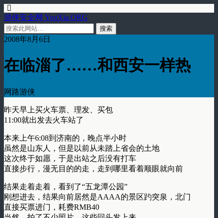
游侠安全网 YouXia.ORG
2008年8月6日
在临淄了……和西安一样热
网路游侠
昨天早上买火车票、理发、买包
11:00就出发去火车站了
本来上午6:08到济南的，晚点半小时
虽然是山东人，但是以前从未踏上省会的土地
这次终于如愿，于是出站之后没有打车
直接步行，漫无目的的走，走到哪里看着顺眼就向前
结果走着走着，看到了“五龙潭公园”
刚想进去，结果向前居然是AAAA的景区趵突泉，北门
直接买票进门，耗费RMB40
当然，拍了不少照片，这些回头发上来