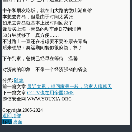
中午和朋友吃饭，就在山大路的微山湖鱼馆
本想去青岛，但是由于时间太紧张
如果去青岛就基本上没时间回家了
饭后买上海→青岛的动车组D77到淄博
50分钟就够了，真方便……
不过路上一直还在考虑要不要补票去青岛
后来想想：奥运期间貌似很麻烦，算了
下午到家，爸妈已经早在等待，温馨
对济南的印象：不像一个经济强省的省会
分类:
随笔
前一篇文章
最近太累，想回家呆一段，陪家人聊聊天
下一篇文章
CCTV也在用帝国CMS
游侠安全网 WWW.YOUXIA.ORG
Copyright 2005-2024
返回顶部
移动
桌面