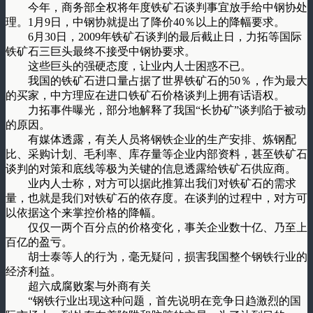
今年，商务部全权将年度铁矿石谈判事宜放手给中钢协处
理。1月9日，中钢协就提出了降价40％以上的降幅要求。
6月30日，2009年铁矿石谈判的最后截止日，力拓等国际
铁矿石三巨头最终不接受中钢协要求。
这些巨头的强硬态度，让业内人士困惑不已。
我国的铁矿石进口量占据了世界铁矿石的50％，作为最大
的买家，中方理应在进口铁矿石价格谈判上拥有话语权。
力拓事件曝光，部分地解释了我国“长协矿”谈判陷于被动
的原因。
有媒体透露，有关人员将钢铁企业的生产安排、炼钢配
比、采购计划、毛利率、库存量等企业内部资料，甚至铁矿石
谈判的对策和底线等极为关键的信息透露给铁矿石供应商。
业内人士称，对方可以据此推算出我们对铁矿石的需求
量，也就是我们对铁矿石的依存度。在谈判的过程中，对方可
以依据这个来掌控价格的降幅。
仅仅一两个百分点的价格变化，事关企业数十亿、乃至上
百亿的盈亏。
胡士泰等人的行为，毫无疑问，损害我国整个钢铁行业的
经济利益。
超六成腐败案与外商有关
“钢铁行业出现这种问题，首先说明在竞争日趋激烈的国