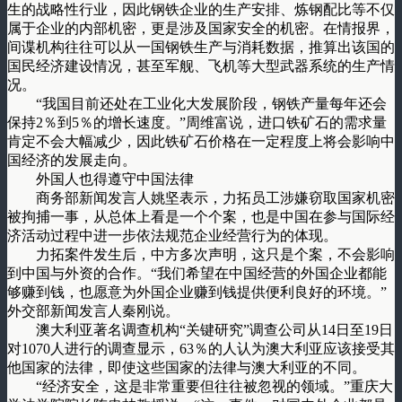
生的战略性行业，因此钢铁企业的生产安排、炼钢配比等不仅
属于企业的内部机密，更是涉及国家安全的机密。在情报界，
间谍机构往往可以从一国钢铁生产与消耗数据，推算出该国的
国民经济建设情况，甚至军舰、飞机等大型武器系统的生产情
况。
“我国目前还处在工业化大发展阶段，钢铁产量每年还会
保持2％到5％的增长速度。”周维富说，进口铁矿石的需求量
肯定不会大幅减少，因此铁矿石价格在一定程度上将会影响中
国经济的发展走向。
外国人也得遵守中国法律
商务部新闻发言人姚坚表示，力拓员工涉嫌窃取国家机密
被拘捕一事，从总体上看是一个个案，也是中国在参与国际经
济活动过程中进一步依法规范企业经营行为的体现。
力拓案件发生后，中方多次声明，这只是个案，不会影响
到中国与外资的合作。“我们希望在中国经营的外国企业都能
够赚到钱，也愿意为外国企业赚到钱提供便利良好的环境。”
外交部新闻发言人秦刚说。
澳大利亚著名调查机构“关键研究”调查公司从14日至19日
对1070人进行的调查显示，63％的人认为澳大利亚应该接受其
他国家的法律，即使这些国家的法律与澳大利亚的不同。
“经济安全，这是非常重要但往往被忽视的领域。”重庆大