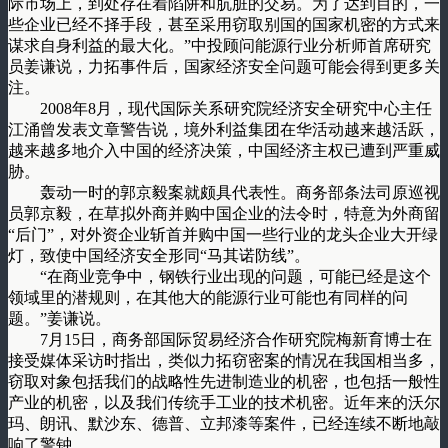
际市场上，到处存在着陷阱和肮脏的交易。为了达到目的，一
些企业已经不择手段，甚至采用窃取别国的国家机密的方式来
谋求自身利益的最大化。”中投顾问能源行业分析师首席研究
员姜谦说，力拓事件后，国家经济安全问题可能会得到更多关
注。
2008年8月，现代国际关系研究院经济安全研究中心主任
江涌曾发表文章警告说，境外利益集团在华活动越来越活跃，
越来越多地介入中国的经济决策，中国经济主权已遭到严重威
胁。
轰动一时的郭京毅案就颇具代表性。商务部条法司原巡视
员郭京毅，在草拟外商并购中国企业的法令时，特意为外商留
“后门”，对外资企业斩首并购中国一些行业的龙头企业大开绿
灯，致使中国经济安全形同“马其诺防线”。
“在商业竞争中，钢铁行业出现的问题，可能已经是这个
领域里的潜规则，在其他大的能源行业可能也有同样的问
题。”姜谦说。
7月15日，商务部国际贸易经济合作研究院梅新育博士在
接受媒体采访时指出，类似力拓窃密案的情况在我国相当多，
窃取对象包括我们的战略性先进制造业的机密，也包括一般性
产业的机密，以及我们传统手工业的技术机密。近年来的沃尔
玛、朗讯、默沙东、德普、立邦漆等案件，已经连续不断地敲
响了警钟。