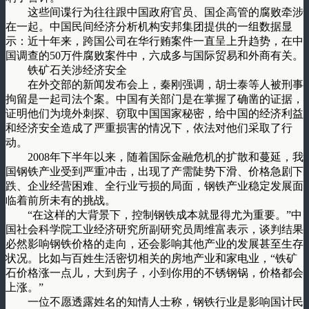
这些间谍行为往往跟中国政府官员、国企高管的腐败牵涉
在一起。中国民间经济分析机构安邦集团提供的一组数据显
示：近十年来，跨国公司在华行贿案件一直呈上升趋势，在中
国调查的50万件腐败案件中，六成多与国际贸易和外商有关。
铁矿石关涉经济安全
在外交部的新闻发布会上，秦刚强调，胡士泰等人被刑事
拘留是一起司法个案。中国有关部门是在掌握了确凿的证据，
证明他们为境外刺探、窃取中国国家秘密，给中国的经济利益
和经济安全造成了严重损害的情况下，依法对他们采取了行
动。
2008年下半年以来，随着国际金融危机的扩散和蔓延，我
国钢铁产业受到严重冲击，出现了产需陡势下滑、价格急剧下
跌、企业经营困难、全行业亏损的局面，钢铁产业稳定发展面
临着前所未有的挑战。
“在这样的大背景下，控制钢铁成本就显得尤为重要。”中
国社会科学院工业经济研究所副研究员周维富表示，谈判结果
必然影响钢铁价格的走向，还会影响其他产业的发展甚至生存
状况。比如与百姓生活密切相关的房地产业和家电业，“铁矿
石价格涨一点儿，大到房子，小到你用的不锈钢锅，价格都会
上涨。”
一位不愿透露姓名的知情人士称，钢铁行业是影响国计民