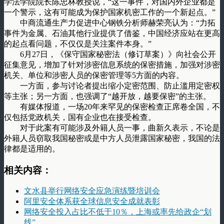
学法学院院长陈忠林教授说，“这一事件，对国内外企业都是
一个警示，这有可能成为保护国家机密工作的一个新起点。”
中商流通生产力促进中心钢铁分析师赫荣亮认为：“力拓
事件为金属、石油其他行业提供了借鉴，中国经济应站在更高
的起点看问题，不仅仅是关注案件本身。”
6月27日，《保守国家秘密法（修订草案）》向社会公开
征集意见，增加了针对涉密信息系统的保密措施，加强对涉密
机关、单位和涉密人员的保密管理等5方面的内容。
一方面，参与讨论者提出缩小定密范围、防止滥用定密权
等主张；另一方面，也强调了“越开放，越要保密”的主张。
有媒体报道，一场20年来罕见的保密检查正席卷全国，不
仅包括党政机关，国有企业也在接受检查。
对于此案有可能涉及外籍人员一事，曲新久表示，不论是
外籍人员窃取我国秘密或是中方人员泄露国家秘密，我国的法
律都是适用的。
相关内容：
文水县举行网络安全应急演练暨培训会
阿里安全体系获全球信息安全成就表彰
网络安全投入占比不低于10％，上海或率先给政企“划
线”