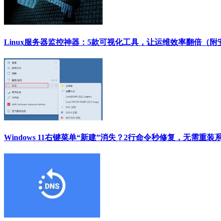
Linux服务器监控神器：5款可视化工具，让运维效率翻倍（附
Windows 11右键菜单“新建”消失？2行命令秒修复，无需重装