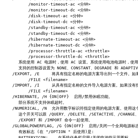
/monitor-timeout-ac <分钟>
/monitor-timeout-dc <分钟>
/disk-timeout-ac <分钟>
/disk-timeout-dc <分钟>
/standby-timeout-ac <分钟>
/standby-timeout-dc <分钟>
/hibernate-timeout-ac <分钟>
/hibernate-timeout-dc <分钟>
/processor-throttle-ac <throttle>
/processor-throttle-dc <throttle>
系统使用 AC 电源时，使用 AC 设置。系统使用电池电源时，使用 
支持的控制器设置为 NONE、CONSTANT、DEGRADE 和 ADAPTIV
/EXPORT, /E 将具有指定名称的电源方案导出到一个文件。如果没有
/FILE <filename>
/IMPORT, /I 从具有指定名称的文件导入电源方案。如果没有指定
/FILE <filename>
/HIBERNATE, /H {ON|OFF} 启用/禁用休眠功能。
部分系统不支持休眠超时。
/NUMERICAL, /N 允许用数字标识符指定使用的电源方案。使用
这个开关可以跟 /QUERY、/DELETE、/SETACTIVE、/CHANGE
/EXPORT 和 /IMPORT 命令一起使用。
/GLOBALPOWERFLAG, /G {ON|OFF} 启用/关闭一个全局电源标
有效标志 (在 "/OPTION " 后使用)是:
BATTERYICON: 在系统任务栏启用/关闭电池指示器图标。