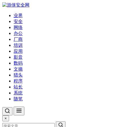
业界
安全
网络
办公
厂商
培训
应用
影音
数码
文摘
猎头
程序
站长
系统
随笔
×