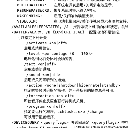
MULTIBATTERY: 在系统电源表启用/关闭多电池显示。
RESUMEPASSWORD: 恢复系统时提示输入密码。
WAKEONRING: 启用/关闭响铃唤醒支持。
VIDEODIM: 在电池电量启用/关闭使视频显示变暗的支持
/AVAILABLESLEEPSTATES, /A 报告系统上可用的休眠状态
/BATTERYALARM, /B {LOW|CRITICAL} 配置电池不足警报。
可以指定下列开关:
/activate <on|off>
启用或禁用警告。
/level <percentage (0 - 100)>
电压达到此百分比时会响警告。
/text <on|off>
启用或关闭通知。
/sound <on|off>
启用或关闭可听到的通知。
/action <none|shutdown|hibernate|standby>
指定响警铃时采取的操作。并不是所有的操作总是可用。
/forceaction <on|off>
即使程序停止反应也强行待机或关机。
/program <on|off>
指定要运行的程序。schtasks.exe /change
可以用于配置程序。
/DEVICEQUERY <queryflags> 将返回满足 <queryflags>
wake_from_S1_supported - 返回支持将系统从轻睡眠状态