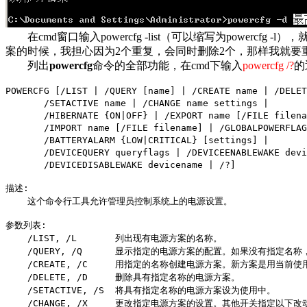
在cmd窗口输入powercfg -list（可以缩写为powercfg 
案的时候，我担心因为2个重复，会同时删除2个，那样我就
列出
powercfg
命令的全部功能，在cmd下输入
powercfg /?
的
POWERCFG [/LIST | /QUERY [name] | /CREATE name | /DELET
/SETACTIVE name | /CHANGE name settings |
/HIBERNATE {ON|OFF} | /EXPORT name [/FILE filena
/IMPORT name [/FILE filename] | /GLOBALPOWERFLAG {
/BATTERYALARM {LOW|CRITICAL} [settings] |
/DEVICEQUERY queryflags | /DEVICEENABLEWAKE devi
/DEVICEDISABLEWAKE devicename | /?]
描述:
这个命令行工具允许管理员控制系统上的电源设置。
参数列表:
/LIST, /L 列出现有电源方案的名称。
/QUERY, /Q 显示指定的电源方案的配置。如果没有指定名称
/CREATE, /C 用指定的名称创建电源方案。新方案是用当前使
/DELETE, /D 删除具有指定名称的电源方案。
/SETACTIVE, /S 将具有指定名称的电源方案设为使用中。
/CHANGE, /X 更改指定电源方案的设置。其他开关指定以下改