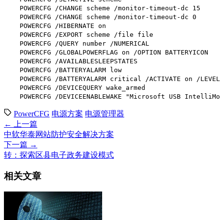
POWERCFG /CHANGE scheme /monitor-timeout-dc 15
POWERCFG /CHANGE scheme /monitor-timeout-dc 0
POWERCFG /HIBERNATE on
POWERCFG /EXPORT scheme /file file
POWERCFG /QUERY number /NUMERICAL
POWERCFG /GLOBALPOWERFLAG on /OPTION BATTERYICON
POWERCFG /AVAILABLESLEEPSTATES
POWERCFG /BATTERYALARM low
POWERCFG /BATTERYALARM critical /ACTIVATE on /LEVEL 
POWERCFG /DEVICEQUERY wake_armed
POWERCFG /DEVICEENABLEWAKE "Microsoft USB IntelliMo
PowerCFG
电源方案
电源管理器
← 上一篇
中软华泰网站防护安全解决方案
下一篇 →
转：探索区县电子政务建设模式
相关文章