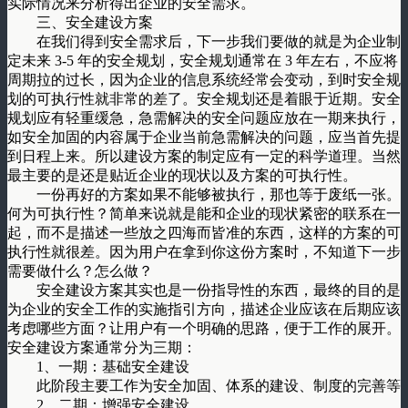
实际情况来分析得出企业的安全需求。
三、安全建设方案
在我们得到安全需求后，下一步我们要做的就是为企业制
定未来 3-5 年的安全规划，安全规划通常在 3 年左右，不应将
周期拉的过长，因为企业的信息系统经常会变动，到时安全规
划的可执行性就非常的差了。安全规划还是着眼于近期。安全
规划应有轻重缓急，急需解决的安全问题应放在一期来执行，
如安全加固的内容属于企业当前急需解决的问题，应当首先提
到日程上来。所以建设方案的制定应有一定的科学道理。当然
最主要的是还是贴近企业的现状以及方案的可执行性。
一份再好的方案如果不能够被执行，那也等于废纸一张。
何为可执行性？简单来说就是能和企业的现状紧密的联系在一
起，而不是描述一些放之四海而皆准的东西，这样的方案的可
执行性就很差。因为用户在拿到你这份方案时，不知道下一步
需要做什么？怎么做？
安全建设方案其实也是一份指导性的东西，最终的目的是
为企业的安全工作的实施指引方向，描述企业应该在后期应该
考虑哪些方面？让用户有一个明确的思路，便于工作的展开。
安全建设方案通常分为三期：
1、一期：基础安全建设
此阶段主要工作为安全加固、体系的建设、制度的完善等
2、二期：增强安全建设