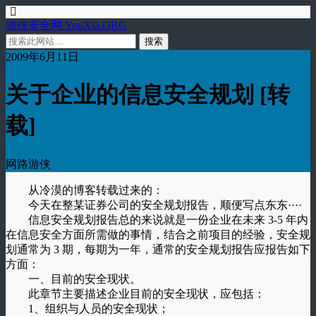
游侠安全网 YouXia.ORG
2009年6月11日
关于企业的信息安全规划 [转
载]
网路游侠
从冷漠的博客转载过来的：
今天在整某证券公司的安全规划报告，顺便写点东东····
信息安全规划报告总的来说就是一份企业在未来 3-5 年内
在信息安全方面所需做的事情，结合之前项目的经验，安全规
划通常为 3 期，每期为一年，通常的安全规划报告应报告如下
方面：
一、目前的安全现状。
此章节主要描述企业目前的安全现状，应包括：
1、组织与人员的安全现状；