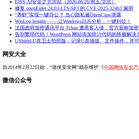
EISS-AI安全之北京站（2026.06.26/周五/北京）
修复 openEuler-24.03-LTS-SP3 的 CVE-2025-32463 漏洞
“养虾”实现一键办公？ 当心隐私被OpenClaw泄露
WinLog Insight —— 让Windows日志分析，一键到位！
法国政府加密通讯平台 Tchap 遭黑客入侵，官方宣称加
告别繁琐代码！WordPress 网站添加统计代码的终极解决
UShield-U盘卫士拍照版：记录U盘插拔、文件操作，并
网安大全
自2014年2月22日始，“游侠安全网”就在维护《
中国网络安全产
微信公众号