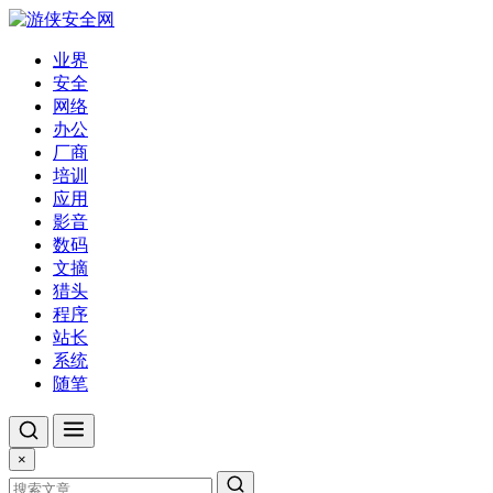
业界
安全
网络
办公
厂商
培训
应用
影音
数码
文摘
猎头
程序
站长
系统
随笔
×