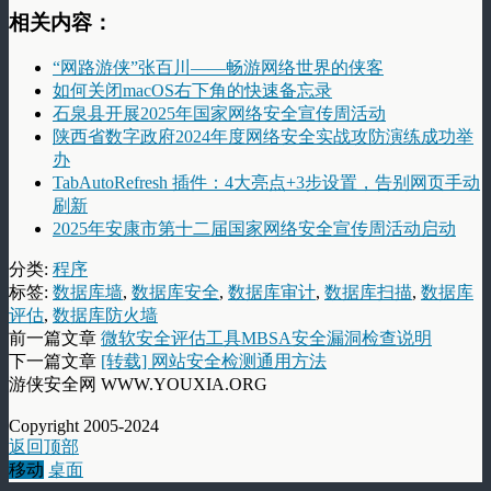
相关内容：
“网路游侠”张百川——畅游网络世界的侠客
如何关闭macOS右下角的快速备忘录
石泉县开展2025年国家网络安全宣传周活动
陕西省数字政府2024年度网络安全实战攻防演练成功举
办
TabAutoRefresh 插件：4大亮点+3步设置，告别网页手动
刷新
2025年安康市第十二届国家网络安全宣传周活动启动
分类:
程序
标签:
数据库墙
,
数据库安全
,
数据库审计
,
数据库扫描
,
数据库
评估
,
数据库防火墙
前一篇文章
微软安全评估工具MBSA安全漏洞检查说明
下一篇文章
[转载] 网站安全检测通用方法
游侠安全网 WWW.YOUXIA.ORG
Copyright 2005-2024
返回顶部
移动
桌面