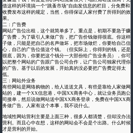
借这样的环境搞一个“跳蚤市场”自由发信息的栏目，分免费和
收费发布这样的规定，当然，你得保证人家付费了所得到的效
果。
二：广告费
网站广告位出租，这个就简单多了。重点是，初期不要急于赚
广告费，为了吸引人来做广告，把广告价钱做得很底。你这样
子做，只能是把自己的名声做坏，把市场做烂，你要给自己信
心，自己的广告位值这个钱。（但实际上，你得到的钱，还是
很底，因为，你要把这个钱分一大部份给广告业务员），你可
以把整个网站的广告跟广告公司合作，让广告公司独家代理你
的广告。基于以后的发展，开始真的没必要把广告费定得太
低。
三：网站外业务
有些网站是网络购物的，给人送送文具，有些是靠给人家做网
站的，建一个XX信息港，中国XX商务中心，就让业务员跑公
司接单，然后说做网站送中国XX商务登录，免费在中国XX商
务做广告。人家有这个本事，我不说什么。
地域性网站营利主要是上面三种，很多人都清楚，但却没办法
营利。而且心中在想，这样的网站会不会是个出路。什么时候
才是营利的开始。