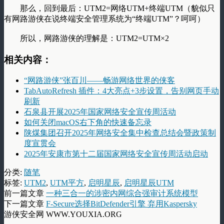
那么，回到最后：UTM2=网络UTM+终端UTM（貌似只
有网路游侠在说终端安全管理系统为“终端UTM”？呵呵）
所以，网路游侠的理解是：UTM2=UTM×2
相关内容：
“网路游侠”张百川——畅游网络世界的侠客
TabAutoRefresh 插件：4大亮点+3步设置，告别网页手动
刷新
石泉县开展2025年国家网络安全宣传周活动
如何关闭macOS右下角的快速备忘录
陕煤集团召开2025年网络安全集中检查总结会暨政策制
度宣贯会
2025年安康市第十二届国家网络安全宣传周活动启动
分类:
随笔
标签:
UTM2
,
UTM平方
,
启明星辰
,
启明星辰UTM
前一篇文章
一种三合一的涉密内网综合强审计系统模型
下一篇文章
F-Secure选择BitDefender引擎 弃用Kaspersky
游侠安全网 WWW.YOUXIA.ORG